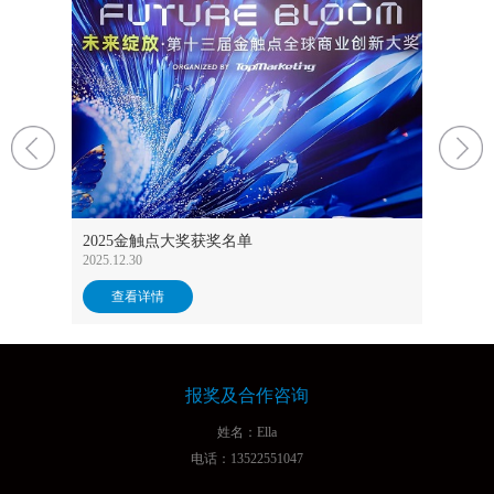
功举办
未来绽放
成功举
2025金触点大奖获奖名单
2025.12.17
2025.12.30
查看
查看详情
报奖及合作咨询
姓名：Ella
电话：13522551047