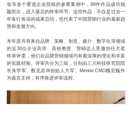
妆
等多个赛道企业投稿的
参赛案例中
，
88
件作品成功脱
颖而出，进入最后的终审环节
。这些作品，
不仅是过去一
年各行各业的成果总结，也
代表了中国营销行业的最新趋
势
和发展方向
。
本年度共有来自品牌、策略、创意、媒介、数字化等领域
的
近
30
位企业高管、高校教授、营销达人
受邀担任大奖
终审评委，
他们在品牌营销领域均有着深厚的理论和丰富
的实践经验。评审共分为三组，分别由三川科技研究院院
长朱学军、数见咨询创始人方军、
Merkle CMO
魏宏巍作
为嘉宾主持，有序推进评审流程。