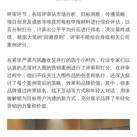
终审
环节，
各组
评审
从
市场分析、目标洞察、传播策略、
项目创意及成效等维度对每枚申报材料
进行综合评估
，以
百分制打分，计算出公平平均分后进行排名，决出
最终
成
绩。根据大奖的
“
回避原则
”
，评审不能给自身或相关公司
案例评分。
在紧张严肃与风趣欢笑并行的四个小时内，
行业
专家
们以
认真
的态度对入围的营销案例进行
了
评审和打分
。
在评审
过程中，
他
们不仅关注入围作品的创意和执行，还深入探
讨了每个案例背后的策略、效果和品牌价值。其中，很多
品牌通过跨界联名、
线下互动
等方式和年轻人对话，
用体
验
解锁与
目标用户
沟通的新方式
，
充分展示
品牌
了年轻化
营销的力量和价值。