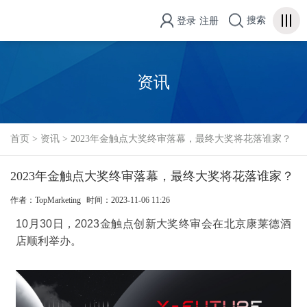
搜索
登录
注册
资讯
首页
>
资讯
>
2023年金触点大奖终审落幕，最终大奖将花落谁家？
2023年金触点大奖终审落幕，最终大奖将花落谁家？
作者：TopMarketing
时间：2023-11-06 11:26
10月
30
日，
2023
金触点创新大奖
终审会在
北京康莱德酒
店顺利
举办
。