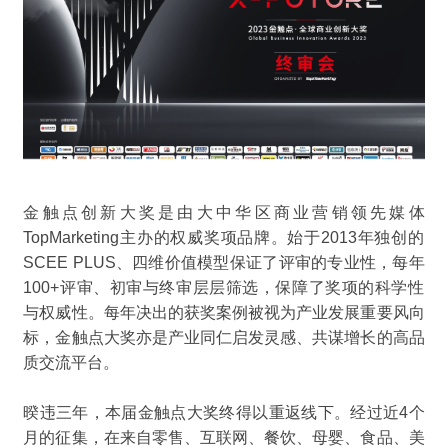
金触点
创新
大奖是由大中华区商业营销领先媒体
TopMarketing
主办的权威奖项品牌。始于
2013
年独创的
SCEE PLUS
、四维价值模型保证了评审的专业性
，
每年
100+
评审、初审与终审层层筛选
，
保障了奖项的科学性
与权威性。每年决出的获奖案例被视为产业发展重要风向
标
，
金触点大奖亦是产业同仁启发灵感、共谋增长的高品
质交流平台。
暌违三年，本届金触点大奖终得以重返线下。
经过
近4
个
月的征集，
在来自零售
、
互联网
、餐饮、母婴、食品、美