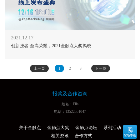
2021.12.17
创新强者·至高荣耀，2021金触点大奖揭晓
上一页
1
2
3
下一页
报奖及合作咨询
姓名：Ella
电话：13522551047
关于金触点
金触点大奖
金触点论坛
系列活动
相关资讯
合作方式
奖项申报