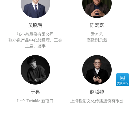
吴晓明
陈宏嘉
张小泉股份有限公司
爱奇艺
张小泉产品中心总经理、工会
高级副总裁
主席、监事
奖项申报
于典
赵聪翀
Let’s Twinkle 新屯口
上海程迈文化传播股份有限公
创意合伙人
司
创始人