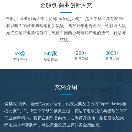
金触点·商业创新大奖
金触点·商业创新大奖，简称“金触点大奖”，是大中华区具有权威性
和影响力的商业与营销创新奖项。自2013年创办至今，金触点大奖
始终立足商业营销前沿，见证中国商业与营销产业的迭代、转型与
突破。
200
+
2000
+
63
类
347
家
参与公司
参与人数
奖项类别
获奖作品
奖杯介绍
奖杯以“跨界、融合”为设计理念，代表大奖及主办方TopMarketing核
心元素T、O、P三个字母的抽象重组，表达了追求顶尖与极致的TOP
商业创新精神。奖杯左侧昂首向天，右侧俯身揽地，象征着以经天
纬地的才华和胸怀，寻找商业改变世界的黄金接触点。