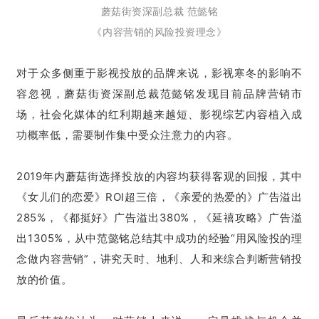
蘑菇街资深副总裁 范懿铭
《内容营销的风险投资理念》
对于众多侧重于影视投放的品牌来说，影视寒冬的影响不
容忽视，蘑菇街资深副总裁范懿铭发现目前品牌营销市
场，社会化媒体的红利期越来越短、影视综艺内容植入成
功概率低，需要制作集中受众注意力的内容。
2019年内蘑菇街选择投放的内容均获得客观的回报，其中
《女儿们的恋爱》ROI超三倍，《亲爱的热爱的》广告溢出
285%，《都挺好》广告溢出380%，《延禧攻略》广告溢
出1305%，从中范懿铭总结其中成功的经验“用风险投的理
念做内容营销”，讲究天时、地利、人和来综合判断营销投
放的价值。