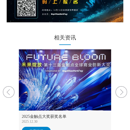
相关资讯
功举办
未来绽放
成功举
2025金触点大奖获奖名单
2025.12.17
2025.12.30
查看