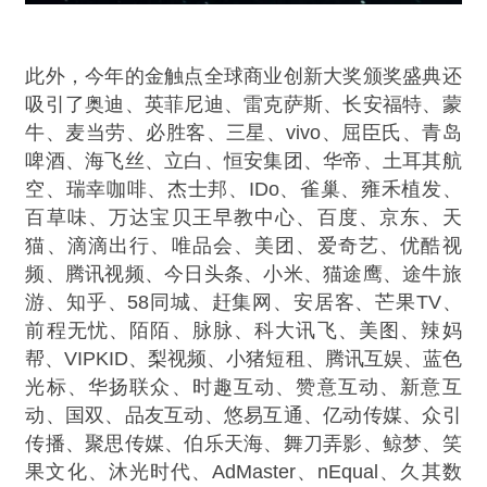
此外，今年的金触点全球商业创新大奖颁奖盛典还
吸引了奥迪、英菲尼迪、雷克萨斯、长安福特、蒙
牛、麦当劳、必胜客、三星、vivo、屈臣氏、青岛
啤酒、海飞丝、立白、恒安集团、华帝、土耳其航
空、瑞幸咖啡、杰士邦、IDo、雀巢、雍禾植发、
百草味、万达宝贝王早教中心、百度、京东、天
猫、滴滴出行、唯品会、美团、爱奇艺、优酷视
频、腾讯视频、今日头条、小米、猫途鹰、途牛旅
游、知乎、58同城、赶集网、安居客、芒果TV、
前程无忧、陌陌、脉脉、科大讯飞、美图、辣妈
帮、VIPKID、梨视频、小猪短租、腾讯互娱、蓝色
光标、华扬联众、时趣互动、赞意互动、新意互
动、国双、品友互动、悠易互通、亿动传媒、众引
传播、聚思传媒、伯乐天海、舞刀弄影、鲸梦、笑
果文化、沐光时代、AdMaster、nEqual、久其数