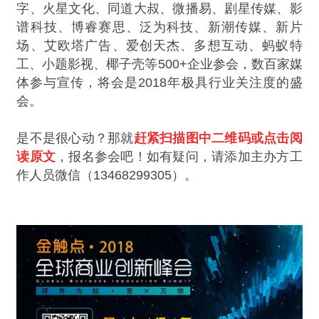
字、火星文化、同道大叔、微播易、剧星传媒、影
谱科技、博睿赛思、泛为科技、新潮传媒、新片
场、艾欧塔广告、爱创天杰、多想互动、蚂蚁特
工、小题影视、椰子壳等500+企业参会，数百家媒
体参与宣传，将会是2018年极具行业关注度的盛
会。
是不是很心动？那就
赶紧
扫描图中二维码
或
点击
阅
读原文
，报名参会
吧！如有疑问，请添加主办方工
作人员微信（13468299305）。