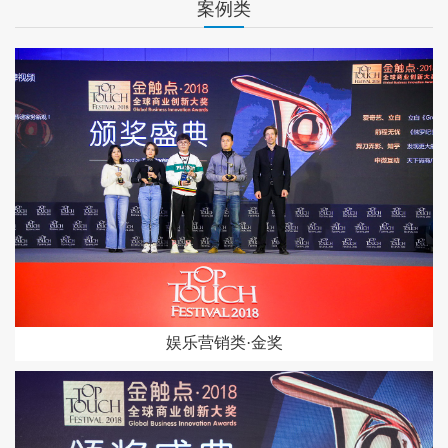
案例类
娱乐营销类·金奖