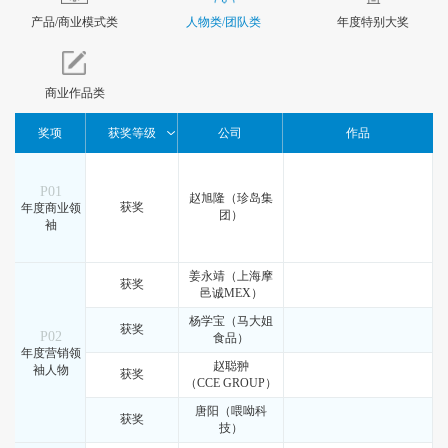
产品/商业模式类
人物类/团队类
年度特别大奖
商业作品类
奖项
获奖等级
公司
作品
P01
赵旭隆（珍岛集
获奖
年度商业领
团）
袖
姜永靖（上海摩
获奖
邑诚MEX）
杨学宝（马大姐
获奖
P02
食品）
年度营销领
赵聪翀
袖人物
获奖
（CCE GROUP）
唐阳（喂呦科
获奖
技）