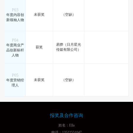
P03
未获奖
（空缺）
年度内容创
新领袖人物
P04
易骅（日月星光
年度商业产
获奖
传媒有限公司）
品创新标杆
人物
P05
未获奖
（空缺）
年度营销经
理人
报奖及合作咨询
姓名：Ella
电话：13522551047