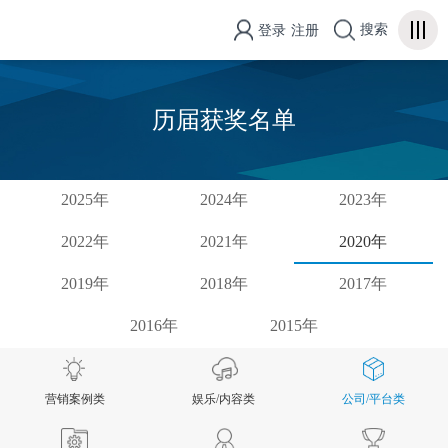
搜索
登录
注册
历届获奖名单
2025年
2024年
2023年
2022年
2021年
2020年
2019年
2018年
2017年
2016年
2015年
营销案例类
娱乐/内容类
公司/平台类